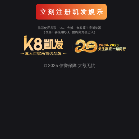
立 刻 注 册 凯 发 娱 乐
推荐使用谷歌、UC、火狐、夸客等主流浏览器
（尽量不要使用QQ、搜狗浏览器进入）
© 2025 信誉保障 大额无忧