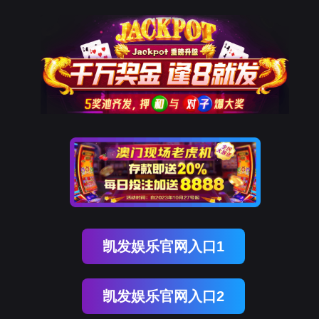
凯发娱乐官网入口1
凯发娱乐官网入口2