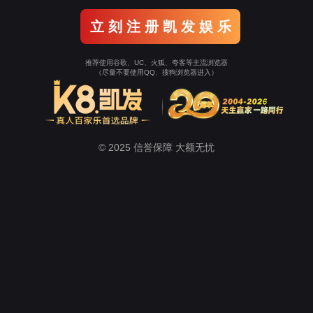
立 刻 注 册 凯 发 娱 乐
推荐使用谷歌、UC、火狐、夸客等主流浏览器
（尽量不要使用QQ、搜狗浏览器进入）
© 2025 信誉保障 大额无忧